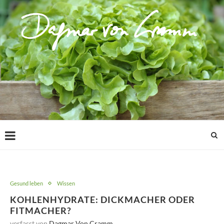
Gesund leben
Wissen
KOHLENHYDRATE: DICKMACHER ODER
FITMACHER?
verfasst von
Dagmar Von Cramm