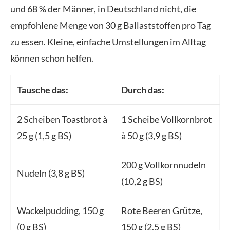
und 68 % der Männer, in Deutschland nicht, die
empfohlene Menge von 30 g Ballaststoffen pro Tag
zu essen. Kleine, einfache Umstellungen im Alltag
können schon helfen.
Tausche das:
Durch das:
2 Scheiben Toastbrot à
1 Scheibe Vollkornbrot
25 g (1,5 g BS)
à 50 g (3,9 g BS)
200 g Vollkornnudeln
Nudeln (3,8 g BS)
(10,2 g BS)
Wackelpudding, 150 g
Rote Beeren Grütze,
(0 g BS)
150 g (2,5 g BS)