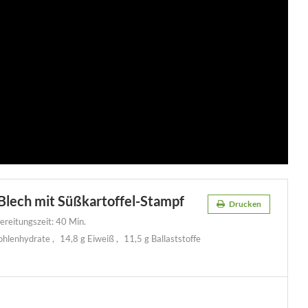
Blech mit Süßkartoffel-Stampf
Drucken
reitungszeit:
40 Min.
ohlenhydrate
14,8 g Eiweiß
11,5 g Ballaststoffe