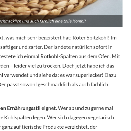
schmacklich und auch farblich eine tolle Kombi!
, was mich sehr begeistert hat: Roter Spitzkohl! Im
saftiger und zarter. Der landete natürlich sofort in
testete ich einmal Rotkohl-Spalten aus dem Ofen. Mit
den – leider viel zu trocken. Doch jetzt habe ich das
l verwendet und siehe da: es war superlecker! Dazu
er passt sowohl geschmacklich als auch farblich
den Ernährungsstil
eignet. Wer ab und zu gerne mal
die Kohlspalten legen. Wer sich dagegen vegetarisch
 ganz auf tierische Produkte verzichtet, der