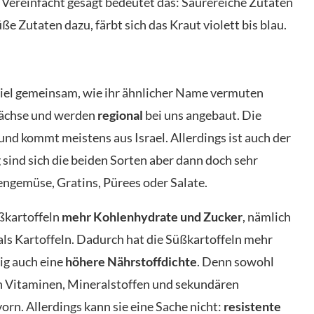
Vereinfacht gesagt bedeutet das: Säurereiche Zutaten
e Zutaten dazu, färbt sich das Kraut violett bis blau.
 viel gemeinsam, wie ihr ähnlicher Name vermuten
wächse und werden
regional
bei uns angebaut. Die
nd kommt meistens aus Israel. Allerdings ist auch der
sind sich die beiden Sorten aber dann doch sehr
engemüse, Gratins, Pürees oder Salate.
ßkartoffeln
mehr Kohlenhydrate und Zucker
, nämlich
ls Kartoffeln. Dadurch hat die Süßkartoffeln mehr
tig auch eine
höhere Nährstoffdichte
. Denn sowohl
en Vitaminen, Mineralstoffen und sekundären
orn. Allerdings kann sie eine Sache nicht:
resistente