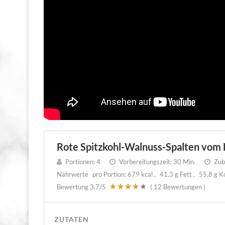
Rote Spitzkohl-Walnuss-Spalten vom 
Portionen:
4
Vorbereitungszeit:
30 Min.
Zube
Nährwerte
pro Portion:
679 kcal
41,3 g Fett
55,8 g K
Bewertung
3.7
/5
(
12
Bewertungen )
ZUTATEN