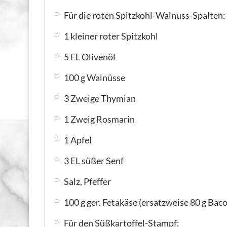
Für die roten Spitzkohl-Walnuss-Spalten:
1 kleiner roter Spitzkohl
5 EL Olivenöl
100 g Walnüsse
3 Zweige Thymian
1 Zweig Rosmarin
1 Apfel
3 EL süßer Senf
Salz, Pfeffer
100 g ger. Fetakäse (ersatzweise 80 g Bac
Für den Süßkartoffel-Stampf: