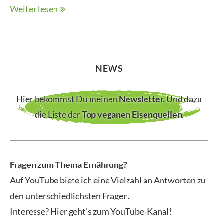
Weiter lesen
NEWS
Hier bekommst Du meinen
Newsletter
.
Und dazu
die Liste der
Top veganen Eisenquellen
.
Fragen zum Thema Ernährung?
Auf YouTube biete ich eine Vielzahl an Antworten zu
den unterschiedlichsten Fragen
.
Interesse? Hier geht’s zum YouTube-Kanal!